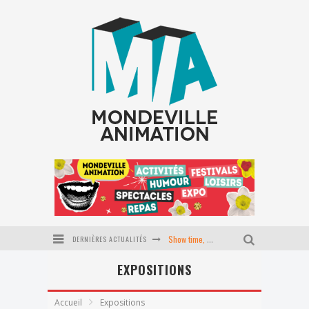
DERNIÈRES ACTUALITÉS
Show time, école du P'tit coin
EXPOSITIONS
Stage Pilates baby
Journée tapisserie d'ameublement
Accueil
Expositions