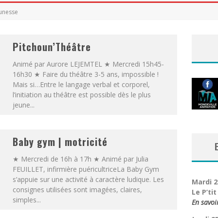
CHE, J'AI CLOWN
eunesse
ILLAGE BURLESQUE
VAL TONGS & ESPADRILLES
Pitchoun’Théâtre
Animé par Aurore LEJEMTEL ★ Mercredi 15h45-
16h30 ★ Faire du théâtre 3-5 ans, impossible !
Mais si…Entre le langage verbal et corporel,
l’initiation au théâtre est possible dès le plus
jeune...
Baby gym | motricité
★ Mercredi de 16h à 17h ★ Animé par Julia
FEUILLET, infirmière puéricultriceLa Baby Gym
s’appuie sur une activité à caractère ludique. Les
Mardi 2
consignes utilisées sont imagées, claires,
Le P’ti
simples...
En savoi