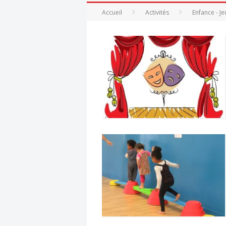
DIMAN
Accueil
Activités
Enfance - J
EFFEU
FESTI