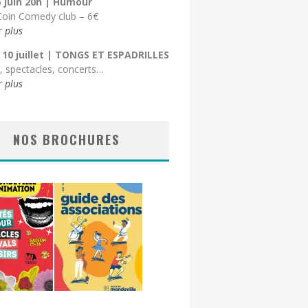
5 juin 20h
| Humour
 Coin Comedy club – 6€
r plus
 10 juillet
| TONGS ET ESPADRILLES
s, spectacles, concerts…
r plus
NOS BROCHURES