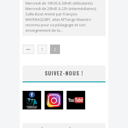
Mercredi de 19h30 à 20h45 (débutants)
Mercredi de 20h45 à 22h (intermédiaires)
Salle Bizet Animé par François
MAYENAQUIBY, alias M’Tango Maestro
reconnu pour sa pédagogie et son
enseignement de la...
1
2
SUIVEZ-NOUS !