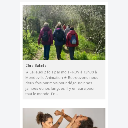
Show time, école du P'tit coin
Stage Pilates baby
Journée tapisserie d'ameublement
Club Balade
★ Le jeudi 2 fois par mois - RDV à 13h30 à
Mondeville Animation ★ Retrouvons-nous
deux fois par mois pour dégourdir nos
jambes et nos langues !Il y en aura pour
tout le monde. En...