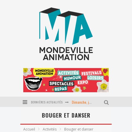
DERNIÈRES ACTUALITÉS
Dimanche, j'ai clown
BOUGER ET DANSER
Effeuillage burlesque
FESTIVAL TONGS & ESPADRILLES
Accueil
Activités
Bouger et danser