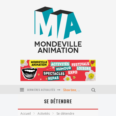
DERNIÈRES ACTUALITÉS
Show time, école du P'tit coin
SE DÉTENDRE
Stage Pilates baby
Journée tapisserie d'ameublement
Accueil
Activités
Se détendre