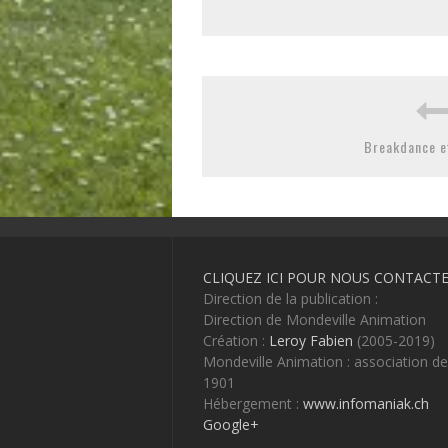
Breakdance e
CLIQUEZ ICI POUR NOUS CONTACT
Direction de la publication :
Direction de Mondeville Animation
Création :
Leroy Fabien
(2005-2019)
Mondeville Animation : association de 
1901
Hébergement :
www.infomaniak.ch
Google+