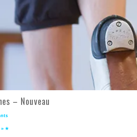
CHE, J'AI CLOWN
ILLAGE BURLESQUE
VAL TONGS & ESPADRILLES
nes – Nouveau
ants
r » ★