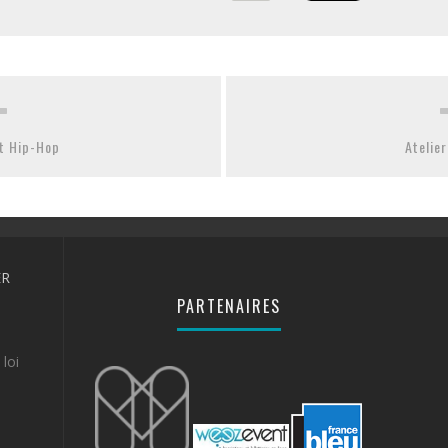
t Hip-Hop
Atelier
ER
PARTENAIRES
loi