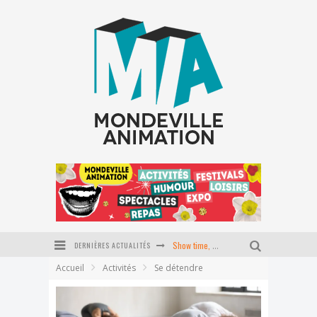
DERNIÈRES ACTUALITÉS
Show time, école du P'tit coin
Accueil
Activités
Se détendre
Stage Pilates baby
Journée tapisserie d'ameublement