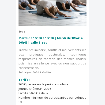
Dimanche, j'ai clown
Effeuillage burlesque
FESTIVAL TONGS & ESPADRILLES
Yoga
Mardi de 16h30 à 18h30 |
Mardi de 18h45 à
20h45 | salle Bizet
Travail préliminaire, souffle et mouvements liés
aux pratiques posturales, techniques
respiratoires en fonction des thèmes choisis,
puis mise en silence avec ou non support de
concentration.
Animé par Patrick Guillier
Tarifs :
260 € par an sur la période scolaire
Jeune / chômeur : 200 €
Famille : 460 € à deux
Nombre minimum de participant·es par créneau
: 9