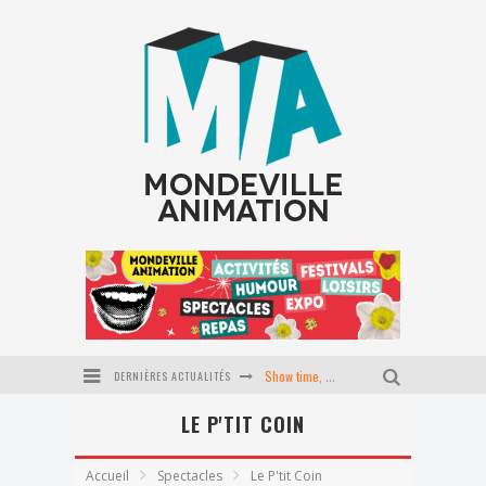
DERNIÈRES ACTUALITÉS
Show time, école du P'tit coin
LE P'TIT COIN
Stage Pilates baby
Journée tapisserie d'ameublement
Accueil
Spectacles
Le P'tit Coin