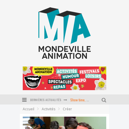
DERNIÈRES ACTUALITÉS
Show time, école du P'tit coin
Accueil
Activités
Créer
Stage Pilates baby
Journée tapisserie d'ameublement