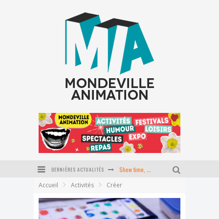
DERNIÈRES ACTUALITÉS
Show time, école du P'tit coin
Accueil
Activités
Créer
Stage Pilates baby
Journée tapisserie d'ameublement