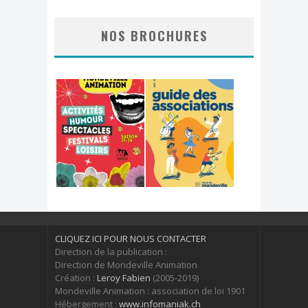
NOS BROCHURES
CLIQUEZ ICI POUR NOUS CONTACTER
Direction de la publication :
Direction de Mondeville Animation
Création :
Leroy Fabien
(2005-2019)
Mondeville Animation : association de loi 1901
Hébergement :
www.infomaniak.ch