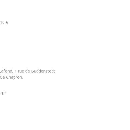
 10 €
 Lafond, 1 rue de Buddenstedt
 rue Chapron.
tif