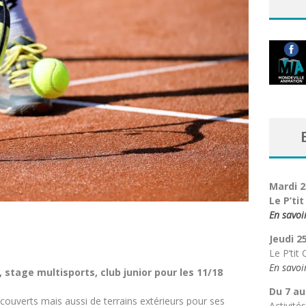
CHE, J'AI CLOWN
ILLAGE BURLESQUE
VAL TONGS & ESPADRILLES
Mardi 2
Le P’ti
En savoi
Jeudi 2
Le P’tit
En savoi
, stage multisports, club junior pour les 11/18
Du 7 au
couverts mais aussi de terrains extérieurs pour ses
Activité