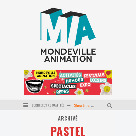
DERNIÈRES ACTUALITÉS
Show time, école du P'tit coin
ARCHIVÉ
Stage Pilates baby
PASTEL
Journée tapisserie d'ameublement