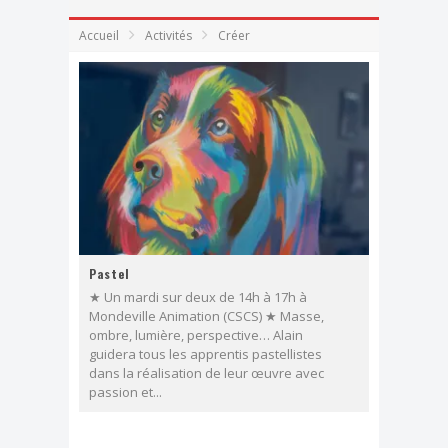
Dimanche, j'ai clown
Accueil
Activités
Créer
Effeuillage burlesque
FESTIVAL TONGS & ESPADRILLES
Pastel
★ Un mardi sur deux de 14h à 17h à
Mondeville Animation (CSCS) ★ Masse,
ombre, lumière, perspective… Alain
guidera tous les apprentis pastellistes
dans la réalisation de leur œuvre avec
passion et...