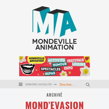
DERNIÈRES ACTUALITÉS
Show time, école du P'tit coin
ARCHIVÉ
Stage Pilates baby
MOND’EVASION
Journée tapisserie d'ameublement