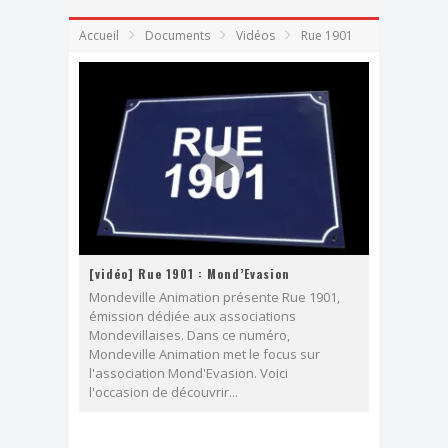
Dimanche, j'ai clown
Accueil
Documents
Vidéos
Rue 1901
Effeuillage burlesque
FESTIVAL TONGS & ESPADRILLES
[vidéo] Rue 1901 : Mond’Evasion
Mondeville Animation présente Rue 1901,
émission dédiée aux associations
Mondevillaises. Dans ce numéro,
Mondeville Animation met le focus sur
l'association Mond'Evasion. Voici
l'occasion de découvrir...