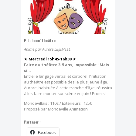
Dimanche, j'ai clown
Effeuillage burlesque
FESTIVAL TONGS & ESPADRILLES
Pitchoun’Théâtre
Animé par Aurore LEJEMTEL
★
Mercredi 15h45-16h30
★
Faire du théâtre 3-5 ans, impossible ! Mais
si…
Entre le langage verbal et corporel, l’initiation
au théâtre est possible dès le plus jeune âge.
Aurore, habituée à cette tranche d’âge, réussira
à les faire monter sur scène en juin ! Promis !
Mondevillais : 110€ / Extérieurs : 125€
Proposé par Mondeville Animation
Partager :
Facebook