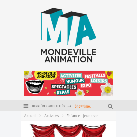
DERNIÈRES ACTUALITÉS
Show time, école du P'tit coin
Accueil
Activités
Enfance - Jeunesse
Stage Pilates baby
Journée tapisserie d'ameublement