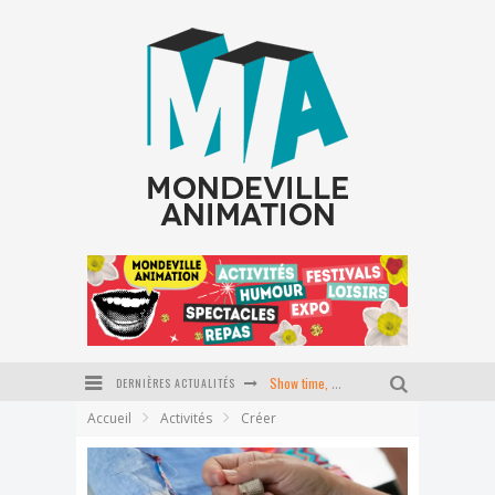
DERNIÈRES ACTUALITÉS
Show time, école du P'tit coin
Accueil
Activités
Créer
Stage Pilates baby
Journée tapisserie d'ameublement